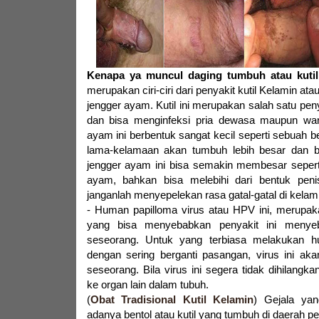
Kenapa ya muncul daging tumbuh atau kutil
merupakan ciri-ciri dari penyakit kutil Kelamin at
jengger ayam. Kutil ini merupakan salah satu pen
dan bisa menginfeksi pria dewasa maupun wan
ayam ini berbentuk sangat kecil seperti sebuah be
lama-kelamaan akan tumbuh lebih besar dan b
jengger ayam ini bisa semakin membesar sepert
ayam, bahkan bisa melebihi dari bentuk penis 
janganlah menyepelekan rasa gatal-gatal di kelamin
- Human papilloma virus atau HPV ini, merupak
yang bisa menyebabkan penyakit ini menye
seseorang. Untuk yang terbiasa melakukan 
dengan sering berganti pasangan, virus ini ak
seseorang. Bila virus ini segera tidak dihilangka
ke organ lain dalam tubuh.
(
Obat Tradisional Kutil Kelamin
) Gejala yan
adanya bentol atau kutil yang tumbuh di daerah p