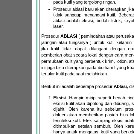
pada kutil yang tergolong ringan.
Prosedur ablasi baru akan diterapkan jika
tidak sanggup menangani kutil. Bebera
ablasi adalah eksisi, bedah listrik, cry
laser.
Prosedur
ABLASI
( pemindahan atau perusaka
jaringan atau fungsinya ) untuk kutil kelamin
jika kutil tidak dapat ditangani dengan oba
pemberian obat secara lokal dengan cara men
permukaan kulit yang berbentuk krim, lotion, at
ini juga bisa diterapkan pada ibu hamil yang kh
tertular kutil pada saat melahirkan.
Berikut ini adalah beberapa prosedur
Ablasi
, d
Eksisi
. Hampir mirip seperti bedah rin
eksisi kutil akan dipotong dan dibuang, se
dijahit. Oleh karena itu sebelum prose
dokter akan memberikan pasien bius lo
terinfeksi kutil. Efek samping eksisi ad
ditimbulkan setelah sembuh. Oleh karen
hanya untuk mengatasi kutil yang berke