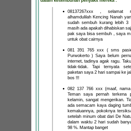
dalam kesembuhan penyakit mereka :
08137267xxx , selamat 
alhamdulilah Kencing Nanah ya
sudah sembuh kurang lebih 3 h
masih ada apakah dihabiskan saja
pak saya bisa sembuh , saya m
untuk obat cairnya
081 391 765 xxx ( sms pasie
Purwokerto ) Saya belum pernah
internet, tadinya agak ragu. Taku
tidak-tidak. Tapi ternyata sete
paketan saya 2 hari sampai ke ja
bos !!!
082 137 766 xxx (maaf, nama
Teman saya pernah terkena pe
kelamin, sangat mengerikan. Tia
ada semacam kaya daging tumb
kemaluannya, pokoknya tersiksa
setelah minum obat dari De Natu
dalam waktu 2 hari sudah bany
98 %. Mantap banget