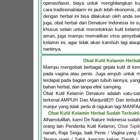
operasi/laser, biaya untuk menghilangkan ku
cara tradisional/alami ini jauh lebih ekonomis,
dengan herbal ini bisa dilakukan oleh anda se
juga, obat herbal dari Denature Indonesia ini 
khusus selain untuk merontokkan kutil kelam
aman, juga mampu mematikan virus penyebab d
kelamin ini, agar tidak akan kambuh lagi ata
nantinya.
Obat Kutil Kelamin Herbal
Mampu mengobati berbagai gejala kutil di ke
pada vagina atau penis. Juga ampuh untuk me
terdapat pada bagian organ tubuh lainnya, yang
bahan herbal, dan tanpa efek samping.
Obat Kutil Kelamin Denature adalah satu-s
terkenal AMPUH Dan Manjurâ€¦!!! Dan terbukt
manjur yang tidak perlu di ragukan lagi MANFA
Obat Kutil Kelamin Herbal Sudah Terbuk
Alhamdulillah, kami De Nature Indonesia sud
orang lain Penderita Kutil Kelamin,
Obat Sipili
nanah, Raja Singa, baik Penis / Vagina yang G
Terasa nyeri / Sakit, kencing keluar Darah /