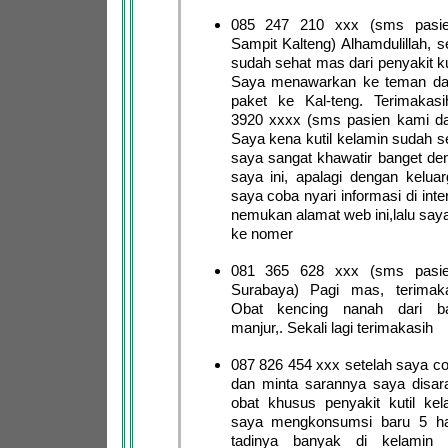
085 247 210 xxx (sms pasie
Sampit Kalteng) Alhamdulillah, 
sudah sehat mas dari penyakit ku
Saya menawarkan ke teman da
paket ke Kal-teng. Terimaka
3920 xxxx (sms pasien kami dar
Saya kena kutil kelamin sudah s
saya sangat khawatir banget de
saya ini, apalagi dengan keluar
saya coba nyari informasi di int
nemukan alamat web ini,lalu say
ke nomer
081 365 628 xxx (sms pasie
Surabaya) Pagi mas, terimak
Obat kencing nanah dari b
manjur,. Sekali lagi terimakasih
087 826 454 xxx setelah saya co
dan minta sarannya saya disa
obat khusus penyakit kutil kel
saya mengkonsumsi baru 5 har
tadinya banyak di kelamin