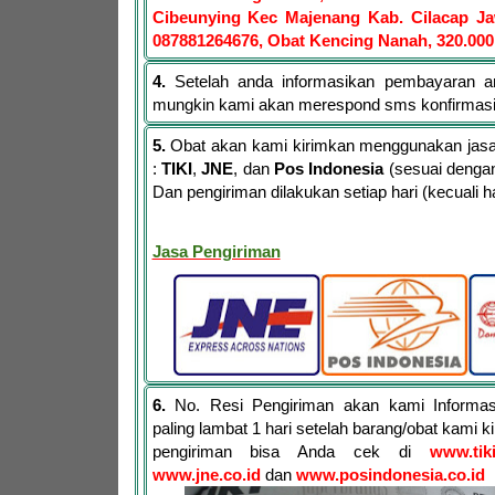
Cibeunying Kec Majenang Kab. Cilacap J
087881264676, Obat Kencing Nanah, 320.000
4.
Setelah anda informasikan pembayaran a
mungkin kami akan merespond sms konfirmas
5.
Obat akan kami kirimkan menggunakan jasa 
:
TIKI
,
JNE
, dan
Pos Indonesia
(sesuai dengan
Dan pengiriman dilakukan setiap hari (kecuali har
Jasa Pengiriman
6.
No. Resi Pengiriman akan kami Informa
paling lambat 1 hari setelah barang/obat kami 
pengiriman bisa Anda cek di
www.tik
www.jne.co.id
dan
www.posindonesia.co.id