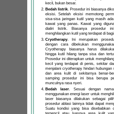
kecil, bukan besar.
Bedah listrik
. Prosedur ini biasanya di
eksisi. Setelah eksisi memotong perm
sisa-sisa jaringan kutil yang masih ad
kawat yang panas. Kawat yang digun
dialiri listrik. Biasanya prosedur i
menghilangkan kutil yang terdapat di bag
Cryotherapy
. Ini merupakan prosedu
dengan cara dibekukan menggunakan
Cryotherapy biasanya harus dilakuk
hingga kutil hilang tanpa sisa dan tertu
Prosedur ini diterapkan untuk menghilan
kecil yang terdapat di penis, sekitar d
menjalani cryotherapy hindari hubungan s
dan area kulit di sekitarnya benar-b
samping prosedur ini bisa berupa 
munculnya rasa nyeri.
Bedah laser
. Sesuai dengan naman
menggunakan energi laser untuk menghil
laser biasanya dilakukan sebagai pilih
prosedur ablasi lainnya tidak dapat meng
Suatu kondisi yang bisa disebabkan o
terpencil atau luasnya area kulit yang