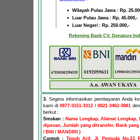
Wilayah Pulau Jawa : Rp. 25.00
Luar Pulau Jawa : Rp. 45.000,-
Luar Negeri : Rp. 250.000,-
Rekening Bank CV. Denature Ind
3.
Segera informasikan pembayaran Anda ke
kami di
0877-3151-3312
/ 0821-3462-3881
den
berkut :
Smskan :
Nama Lengkap, Alamat Lengkap, 
dipesan, Jumlah yang ditransfer, Bank yang 
/ BNI / MANDIRI )
Contoh :
Teguh Arif, Jl. Pemuda No.21 