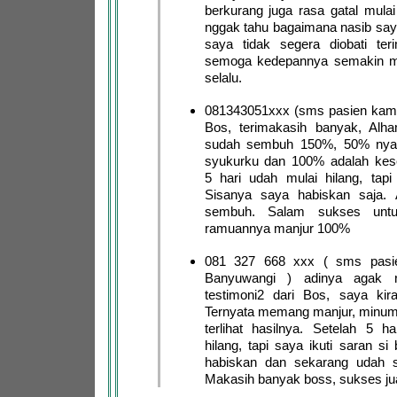
berkurang juga rasa gatal mulai
nggak tahu bagaimana nasib sa
saya tidak segera diobati ter
semoga kedepannya semakin m
selalu.
081343051xxx (sms pasien kami
Bos, terimakasih banyak, Alha
sudah sembuh 150%, 50% nya 
syukurku dan 100% adalah ke
5 hari udah mulai hilang, tapi
Sisanya saya habiskan saja. A
sembuh. Salam sukses untu
ramuannya manjur 100%
081 327 668 xxx ( sms pasie
Banyuwangi ) adinya agak 
testimoni2 dari Bos, saya kira
Ternyata memang manjur, minum
terlihat hasilnya. Setelah 5 h
hilang, tapi saya ikuti saran si
habiskan dan sekarang udah s
Makasih banyak boss, sukses ju