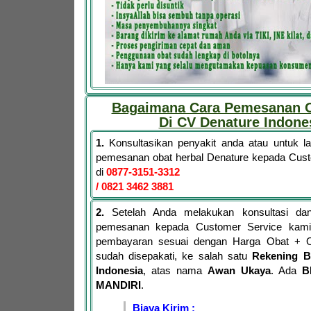
Bagaimana Cara Pemesanan O
Di CV Denature Indone
1.
Konsultasikan penyakit anda atau untuk 
pemesanan obat herbal Denature kepada Cus
di
0877-3151-3312
/ 0821 3462 3881
2.
Setelah Anda melakukan konsultasi dan
pemesanan kepada Customer Service kami,
pembayaran sesuai dengan Harga Obat + 
sudah disepakati, ke salah satu
Rekening B
Indonesia
, atas nama
Awan Ukaya
. Ada
B
MANDIRI
.
Biaya Kirim
: