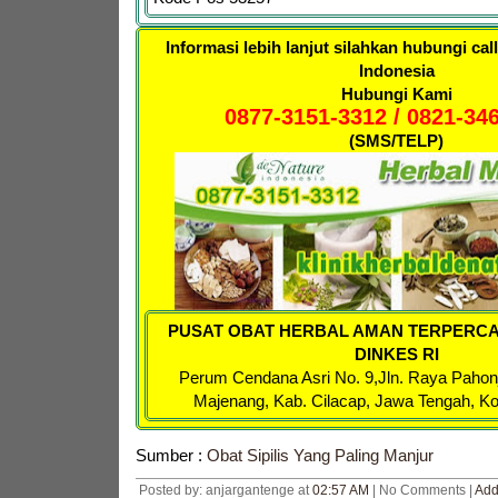
Informasi lebih lanjut silahkan hubungi cal
Indonesia
Hubungi Kami
0877-3151-3312 / 0821-34
(SMS/TELP)
PUSAT OBAT HERBAL AMAN TERPERCA
DINKES RI
Perum Cendana Asri No. 9,
Jln. Raya Pahon
Majenang, Kab. Cilacap, Jawa Tengah, K
Sumber :
Obat Sipilis Yang Paling Manjur
Posted by: anjargantenge at
02:57 AM
| No Comments |
Add