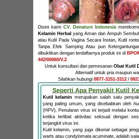
Disini kami
CV. Denature Indonesia
merekome
Kelamin Herbal
yang Aman dan Ampuh Sembuhk
atau Kutil Pada Vagina Secara Instan, Kutil ron
Tanpa Efek Samping Atau pun Ketergantungan
dibuktikan dengan terdaftarnya produk ini di
BPO
442/00060/V.2
Untuk konsultasi dan pemesanan
Obat Kutil 
Alternatif untuk pria maupun wa
Silahkan hubungi
0877-3151-3312
/
082
Seperti Apa Penyakit Kutil K
Kutil kelamin
merupakan salah satu penyaki
yang paling umum, yang disebabkan oleh
hu
(HPV). Penularan virus ini terjadi melalui konta
ketika terlibat aktivitas seksual dengan se
terjangkit virus ini.
Kutil kelamin, yang juga dikenal sebagai jen
warts atau condylomata acuminate, adalah salah