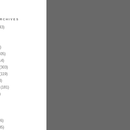
RCHIVES
43)
)
05)
14)
(303)
119)
)
(181)
)
6)
85)