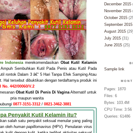
December 2015
November 2015
October 2015
(2
September 2015
August 2015
(29
July 2015
(31)
June 2015
(25)
re Indonesia
merekomendasikan
Obat Kutil Kelamin
B
mpuh Sembuhkan Kutil Pada Penis atau Kutil Pada
Sample link
util rontok Dalam 3 â€“ 5 Hari Tanpa Efek Samping Atau
 Hal tersebut dibuktikan dengan terdaftarnya produk ini
MONT
 No. 442/00060/V.2
Pages: 1870
pemesanan
Obat Kutil Di Penis
Di Vagin
a
Alternatif untuk
Files: 6
pria maupun wanita
Bytes: 103.4M
hubungi
0877-3151-3312
/
0821-3462-3881
CPU Time: 3:56
Apa Penyakit Kutil Kelamin itu?
Queries: 61486
an salah satu penyakit seksual menular yang paling
an oleh
human papillomavirus
(HPV). Penularan virus
tak kulit dengan kulit, ketika terlibat aktivitas seksual