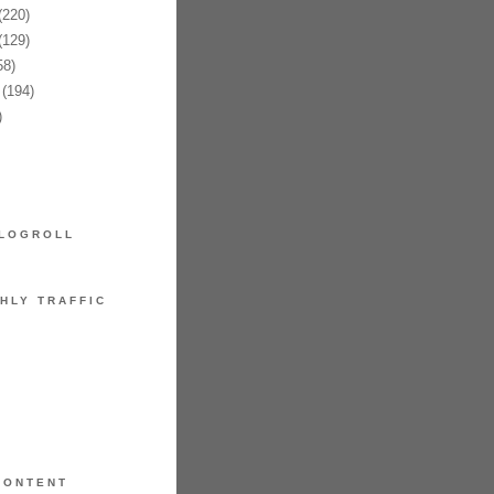
(220)
(129)
58)
(194)
)
LOGROLL
HLY TRAFFIC
CONTENT