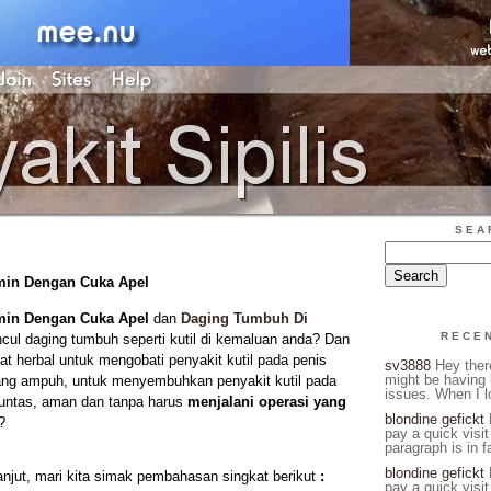
SEA
min Dengan Cuka Apel
min Dengan Cuka Apel
dan
Daging Tumbuh Di
RECE
cul daging tumbuh seperti kutil di kemaluan anda? Dan
t herbal untuk mengobati penyakit kutil pada penis
sv3888
Hey there
might be having 
yang ampuh, untuk menyembuhkan penyakit kutil pada
issues. When I l
untas, aman dan tanpa harus
menjalani operasi yang
blondine gefickt
H
?
pay a quick visit
paragraph is in fa
blondine gefickt
H
anjut,
mari kita simak pembahasan singkat berikut
:
pay a quick visit