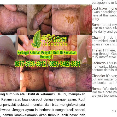
paragraph is in fa
best travel mone
I was searching f
here at this web
entry
Samir
Its not my 
visit this web sit
site dailly and ge
Chaim
Hi, I do th
I stumbledupon it
again since i h..
Tristen
Hi there,
blog through Goog
truly informative.
Leonardo
This is
my heart... Man
contact details 
Chandler
It's ver
out any matter o
textbooks, as I f
Roman
Wonderfu
I've take note yo
ng tumbuh atau kutil di kelamin?
Hal ini, merupakan
are just too wonde
util Kelamin atau biasa disebut dengan jengger ayam. Kutil
u penyakit seksual menular, dan bisa menginfeksi pria
wasa. Jengger ayam ini berbentuk sangat kecil seperti
CA
il, namun lama-kelamaan akan tumbuh lebih besar dan