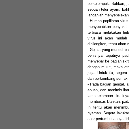
berkelompok. Bahkan, j
sebuah telur ayam, bahk
janganlah menyepelekan r
- Human papilloma virus
menyebabkan penyakit 
terbiasa melakukan hu
virus ini akan mudah 
dihilangkan, tentu akan 
- Gejala yang muncul pa
penisnya, tepatnya pad
menyebar ke bagian skro
dengan mulut, maka oto
juga. Untuk itu, segera
dan berkembang semaki
- Pada bagian genital, 
abuan, dan menimbulkan
lama-kelamaan kutil
membesar. Bahkan, pada 
ini tentu akan menimbul
nyaman. Segera lakukan 
agar pertumbuhannya tid