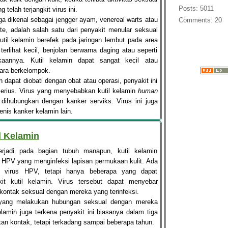
Posts: 5011
telah terjangkit virus ini.
uga dikenal sebagai jengger ayam, venereal warts atau
Comments: 20
e, adalah salah satu dari penyakit menular seksual
til kelamin berefek pada jaringan lembut pada area
terlihat kecil, benjolan berwarna daging atau seperti
kaannya. Kutil kelamin dapat sangat kecil atau
ara berkelompok.
 dapat diobati dengan obat atau operasi, penyakit ini
erius. Virus yang menyebabkan kutil kelamin
human
ihubungkan dengan kanker serviks. Virus ini juga
nis kanker kelamin lain.
l Kelamin
terjadi pada bagian tubuh manapun, kutil kelamin
s HPV yang menginfeksi lapisan permukaan kulit. Ada
is virus HPV, tetapi hanya beberapa yang dapat
t kutil kelamin. Virus tersebut dapat menyebar
kontak seksual dengan mereka yang terinfeksi.
 yang melakukan hubungan seksual dengan mereka
elamin juga terkena penyakit ini biasanya dalam tiga
an kontak, tetapi terkadang sampai beberapa tahun.