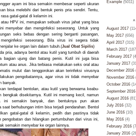
Example
(5011)
engger ayam ini bisa semakin membesar seperti ukuran
an bisa melebihi dari bentuk penis pria sendiri. Tentu,
asa gatal-gatal di kelamin ini.
A
 atau HPV ini, merupakan sebuah virus jahat yang bisa
ini menyebar dan menginfeksi seseorang. Untuk yang
August 2017
(11
bungan seks bebas dengan sering berganti pasangan,
May 2017
(656)
menginfeksi seseorang. Bila virus ini segera tidak
April 2017
(315)
menjalar ke organ lain dalam tubuh.(
Jual Obat Sipilis
)
March 2017
(187
da pria, adanya bentol atau kutil yang tumbuh di daerah
February 2017
(4
a bagian ujung dan batang penis. Kutil ini juga bisa
January 2017
(3
tum atau anus. Jika terbiasa melakukan seks oral atau
December 2016
matis mulut dan tenggorokan akan terinfeksi virusnya
 lakukan pengobatannya, agar virus ini tidak menyebar
November 2016
(
n banyak.
October 2016
(14
akan terdapat bentolan, atau kutil yang berwarna keabu-
September 2016
 bengkak disekitarnya. Kutil ini memang kecil, namun
August 2016
(81
nya ini semakin banyak, dan bentuknya pun akan
July 2016
(32)
saat berhubungan intim bisa terjadi pendarahan. Bentol
June 2016
(10)
kan gatal-gatal di kelamin, pedih dan pastinya tidak
pengobatan dan hilangkan pertumbuhan dari virus ini,
May 2016
(4)
ak semakin menyebar ke organ lainnya.
February 2016
(7
January 2016
(2