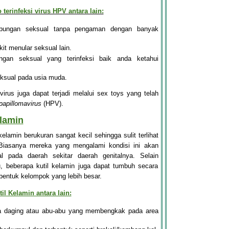
 terinfeksi virus HPV antara lain:
bungan seksual tanpa pengaman dengan banyak
it menular seksual lain.
ngan seksual yang terinfeksi baik anda ketahui
eksual pada usia muda.
 virus juga dapat terjadi melalui sex toys yang telah
apillomavirus
(HPV)
.
elamin
elamin berukuran sangat kecil sehingga sulit terlihat
Biasanya mereka yang mengalami kondisi ini akan
al pada daerah sekitar daerah genitalnya. Selain
, beberapa kutil kelamin juga dapat tumbuh secara
entuk kelompok yang lebih besar.
il Kelamin antara lain:
na daging atau abu-abu yang membengkak pada area