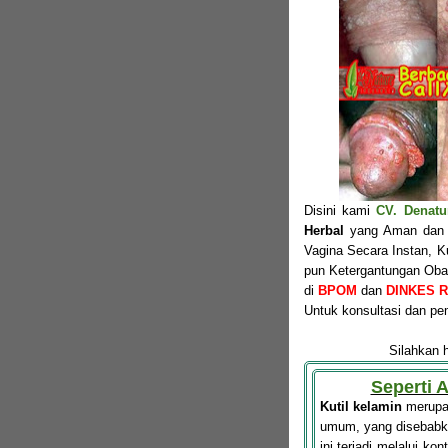
Disini kami
CV. Denatu
Herbal
yang Aman dan A
Vagina Secara Instan, K
pun Ketergantungan Obat.
di
BPOM
dan
DINKES RI
Untuk konsultasi dan 
Silahkan 
Seperti 
Kutil kelamin
merupak
umum, yang disebabk
ini terjadi melalui kon