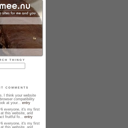
RCH THINGY
NT COMMENTS
, I think your website
browser compatibility
ook at your...
entry
i everyone, it's my first
 at this website, and
ct fruitful fo...
entry
i everyone, it's my first
 at this website, and