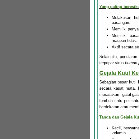
Yang paling beresiko
Melakukan hu
pasangan.
Memiliki penyak
Memiliki pasa
maupun tidak.
Aktif secara s
Selain itu, penularan
terpapar virus
human p
Gejala Kutil K
Sebagian besar kutil k
secara kasat mata. 
merasakan gatal-gat
tumbuh satu per satu
berdekatan atau memb
Tanda dan Gejala Kut
Kecil, berwar
kelamin.