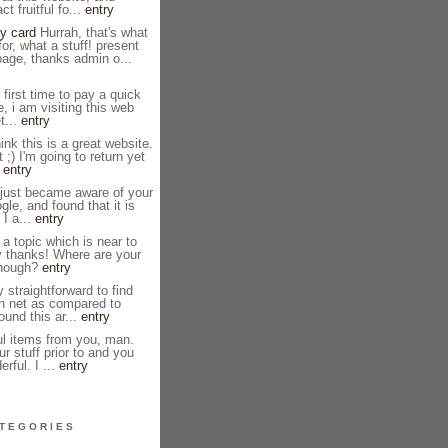
ct fruitful fo...
entry
y card
Hurrah, that's what
or, what a stuff! present
page, thanks admin o...
first time to pay a quick
e, i am visiting this web
t...
entry
ink this is a great website.
 ;) I'm going to return yet
.
entry
 just became aware of your
le, and found that it is
 I a...
entry
 a topic which is near to
y thanks! Where are your
though?
entry
y straightforward to find
n net as compared to
ound this ar...
entry
l items from you, man.
ur stuff prior to and you
rful. I ...
entry
TEGORIES