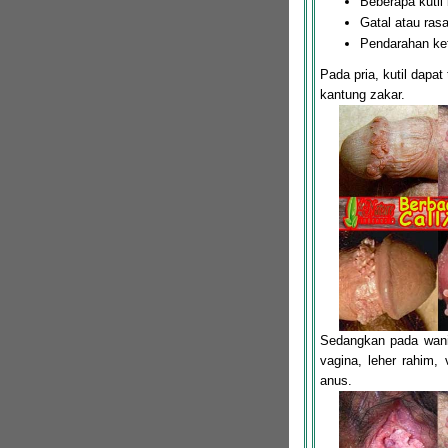
Beberapa kutil
Gatal atau ras
Pendarahan ket
Pada pria, kutil dapat
kantung zakar.
Sedangkan pada wanit
vagina, leher rahim, 
anus.