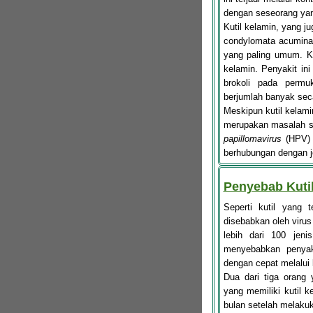
dengan seseorang yang 
Kutil kelamin, yang j
condylomata acuminat
yang paling umum. Ku
kelamin. Penyakit ini 
brokoli pada permu
berjumlah banyak sec
Meskipun kutil kelamin
merupakan masalah s
papillomavirus
(HPV) d
berhubungan dengan je
Penyebab Kuti
Seperti kutil yang 
disebabkan oleh viru
lebih dari 100 jen
menyebabkan penyaki
dengan cepat melalui 
Dua dari tiga orang
yang memiliki kutil k
bulan setelah melakuk