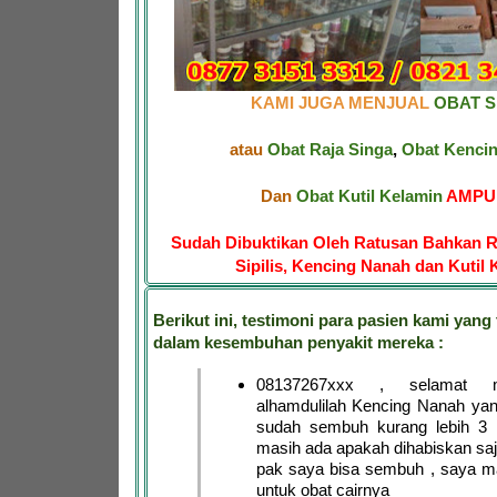
KAMI JUGA MENJUAL
OBAT SI
atau
Obat Raja Singa
,
Obat Kenci
Dan
Obat Kutil Kelamin
AMPUH
Sudah Dibuktikan Oleh Ratusan Bahkan R
Sipilis, Kencing Nanah dan Kutil 
Berikut ini, testimoni para pasien kami yang 
dalam kesembuhan penyakit mereka :
08137267xxx , selamat 
alhamdulilah Kencing Nanah ya
sudah sembuh kurang lebih 3 h
masih ada apakah dihabiskan saja
pak saya bisa sembuh , saya m
untuk obat cairnya