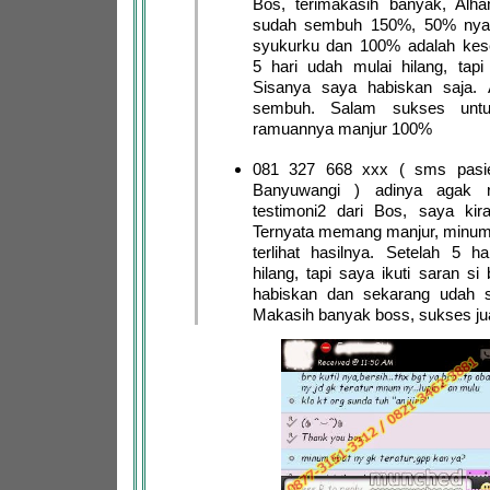
Bos, terimakasih banyak, Alha
sudah sembuh 150%, 50% nya 
syukurku dan 100% adalah ke
5 hari udah mulai hilang, tapi
Sisanya saya habiskan saja. A
sembuh. Salam sukses untu
ramuannya manjur 100%
081 327 668 xxx ( sms pasie
Banyuwangi ) adinya agak 
testimoni2 dari Bos, saya kira
Ternyata memang manjur, minum
terlihat hasilnya. Setelah 5 h
hilang, tapi saya ikuti saran si
habiskan dan sekarang udah s
Makasih banyak boss, sukses ju