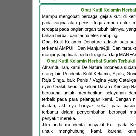
Obat Kutil Kelamin Herbal
Mampu mengobati berbagai gejala kutil di ke
pada vagina atau penis. Juga ampuh untuk me
terdapat pada bagian organ tubuh lainnya, yang
bahan herbal, dan tanpa efek samping.
Obat Kutil Kelamin Denature adalah satu-s
terkenal AMPUH Dan Manjurâ€¦!!! Dan terbukt
manjur yang tidak perlu di ragukan lagi MANFA
Obat Kutil Kelamin Herbal Sudah Terbuk
Alhamdulillah, kami De Nature Indonesia sud
orang lain Penderita Kutil Kelamin, Sipilis, Go
Raja Singa, baik Penis / Vagina yang Gatal-ga
nyeri / Sakit, kencing keluar Darah / Kencing Na
berusaha untuk memberikan pelayanan da
terbaik pada para pelanggan kami. Dengan n
ibadah, akhirnya banyak sekali para pasie
terbantu dalam penyembuhan berbagai m
penyakit mereka.
Jika anda menderita penyakit Kutil pada Ke
untuk menghubungi kami, karena kam