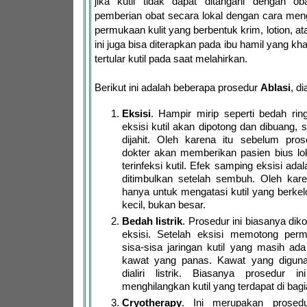
jika kutil tidak dapat ditangani dengan oba
pemberian obat secara lokal dengan cara men
permukaan kulit yang berbentuk krim, lotion, at
ini juga bisa diterapkan pada ibu hamil yang kh
tertular kutil pada saat melahirkan.
Berikut ini adalah beberapa prosedur
Ablasi
, d
Eksisi
. Hampir mirip seperti bedah rin
eksisi kutil akan dipotong dan dibuang, se
dijahit. Oleh karena itu sebelum prose
dokter akan memberikan pasien bius lo
terinfeksi kutil. Efek samping eksisi ad
ditimbulkan setelah sembuh. Oleh karen
hanya untuk mengatasi kutil yang berke
kecil, bukan besar.
Bedah listrik
. Prosedur ini biasanya di
eksisi. Setelah eksisi memotong perm
sisa-sisa jaringan kutil yang masih ad
kawat yang panas. Kawat yang digun
dialiri listrik. Biasanya prosedur i
menghilangkan kutil yang terdapat di bag
Cryotherapy
. Ini merupakan prosedu