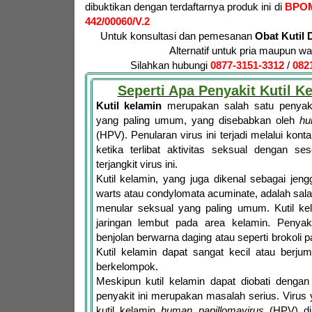
dibuktikan dengan terdaftarnya produk ini di
BPO
442/00060/V.2
Untuk konsultasi dan pemesanan
Obat Kutil 
Alternatif untuk pria maupun wa
Silahkan hubungi
0877-3151-3312
/
082
Seperti Apa Penyakit Kutil K
Kutil kelamin
merupakan salah satu penyaki
yang paling umum, yang disebabkan oleh
hu
(HPV). Penularan virus ini terjadi melalui konta
ketika terlibat aktivitas seksual dengan se
terjangkit virus ini.
Kutil kelamin, yang juga dikenal sebagai jen
warts atau condylomata acuminate, adalah salah
menular seksual yang paling umum. Kutil ke
jaringan lembut pada area kelamin. Penyakit 
benjolan berwarna daging atau seperti brokoli
Kutil kelamin dapat sangat kecil atau berju
berkelompok.
Meskipun kutil kelamin dapat diobati dengan
penyakit ini merupakan masalah serius. Viru
kutil kelamin
human papillomavirus
(HPV) di