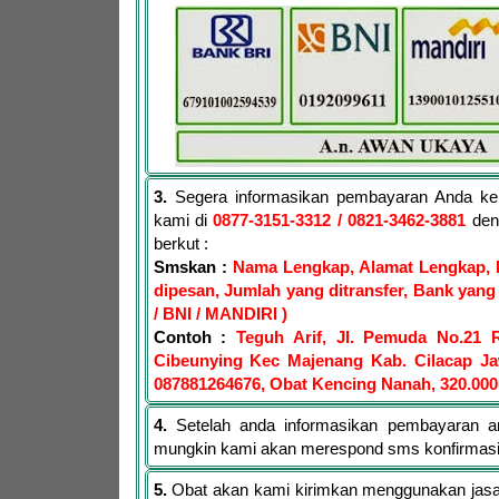
3.
Segera informasikan pembayaran Anda ke
kami di
0877-3151-3312
/ 0821-3462-3881
den
berkut :
Smskan :
Nama Lengkap, Alamat Lengkap, 
dipesan, Jumlah yang ditransfer, Bank yang 
/ BNI / MANDIRI )
Contoh :
Teguh Arif, Jl. Pemuda No.21 
Cibeunying Kec Majenang Kab. Cilacap J
087881264676, Obat Kencing Nanah, 320.000
4.
Setelah anda informasikan pembayaran a
mungkin kami akan merespond sms konfirmas
5.
Obat akan kami kirimkan menggunakan jasa 