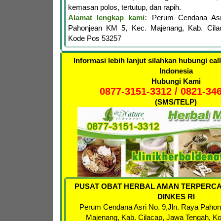
kemasan polos, tertutup, dan rapih.
Alamat lengkap kami:
Perum Cendana Asr
Pahonjean KM 5, Kec. Majenang, Kab. Cila
Kode Pos 53257
Informasi lebih lanjut silahkan hubungi cal
Indonesia
Hubungi Kami
0877-3151-3312 / 0821-34
(SMS/TELP)
PUSAT OBAT HERBAL AMAN TERPERCA
DINKES RI
Perum Cendana Asri No. 9,
Jln. Raya Pahon
Majenang, Kab. Cilacap, Jawa Tengah, K