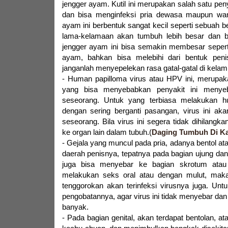
jengger ayam. Kutil ini merupakan salah satu pen
dan bisa menginfeksi pria dewasa maupun wan
ayam ini berbentuk sangat kecil seperti sebuah be
lama-kelamaan akan tumbuh lebih besar dan b
jengger ayam ini bisa semakin membesar sepert
ayam, bahkan bisa melebihi dari bentuk penis 
janganlah menyepelekan rasa gatal-gatal di kelamin
- Human papilloma virus atau HPV ini, merupak
yang bisa menyebabkan penyakit ini menye
seseorang. Untuk yang terbiasa melakukan 
dengan sering berganti pasangan, virus ini ak
seseorang. Bila virus ini segera tidak dihilangka
ke organ lain dalam tubuh.(
Daging Tumbuh Di K
- Gejala yang muncul pada pria, adanya bentol ata
daerah penisnya, tepatnya pada bagian ujung dan b
juga bisa menyebar ke bagian skrotum atau 
melakukan seks oral atau dengan mulut, maka
tenggorokan akan terinfeksi virusnya juga. Untu
pengobatannya, agar virus ini tidak menyebar d
banyak.
- Pada bagian genital, akan terdapat bentolan, at