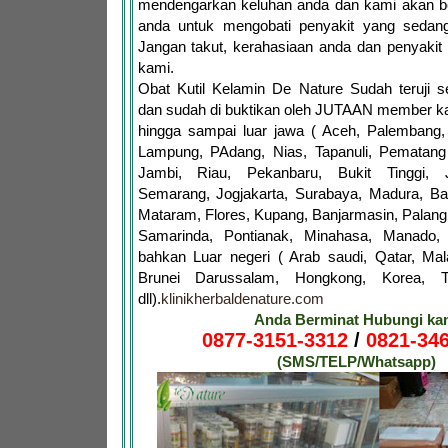
mendengarkan keluhan anda dan kami akan 
anda untuk mengobati penyakit yang sedang
Jangan takut, kerahasiaan anda dan penyakit
kami.
Obat Kutil Kelamin De Nature Sudah teruji
dan sudah di buktikan oleh JUTAAN member ka
hingga sampai luar jawa ( Aceh, Palembang,
Lampung, PAdang, Nias, Tapanuli, Pematang 
Jambi, Riau, Pekanbaru, Bukit Tinggi, 
Semarang, Jogjakarta, Surabaya, Madura, Ba
Mataram, Flores, Kupang, Banjarmasin, Palang
Samarinda, Pontianak, Minahasa, Manado,
bahkan Luar negeri ( Arab saudi, Qatar, Mala
Brunei Darussalam, Hongkong, Korea, Ta
dll).
klinikherbaldenature.com
Anda Berminat Hubungi ka
0877-3151-3312
/
0821-346
(SMS/TELP/Whatsapp)