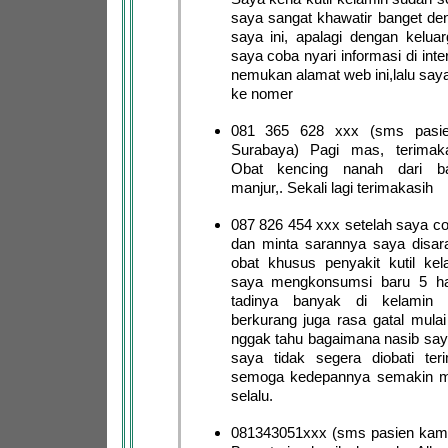
saya sangat khawatir banget de
saya ini, apalagi dengan keluar
saya coba nyari informasi di int
nemukan alamat web ini,lalu say
ke nomer
081 365 628 xxx (sms pasie
Surabaya) Pagi mas, terimak
Obat kencing nanah dari b
manjur,. Sekali lagi terimakasih
087 826 454 xxx setelah saya co
dan minta sarannya saya disa
obat khusus penyakit kutil kel
saya mengkonsumsi baru 5 har
tadinya banyak di kelamin
berkurang juga rasa gatal mulai
nggak tahu bagaimana nasib sa
saya tidak segera diobati ter
semoga kedepannya semakin m
selalu.
081343051xxx (sms pasien kami