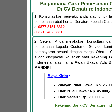
Bagaimana Cara Pemesanan O
Di CV Denature Indone
1.
Konsultasikan penyakit anda atau untuk 
pemesanan obat herbal Denature kepada Cus
di
0877-3151-3312
/ 0821 3462 3881
2.
Setelah Anda melakukan konsultasi dan
pemesanan kepada Customer Service kami,
pembayaran sesuai dengan Harga Obat + 
sudah disepakati, ke salah satu
Rekening B
Indonesia
, atas nama
Awan Ukaya
. Ada
B
MANDIRI
.
Biaya Kirim
:
Wilayah Pulau Jawa : Rp. 25.00
Luar Pulau Jawa : Rp. 45.000,-
Luar Negeri : Rp. 250.000,-
Rekening Bank CV. Denature Ind