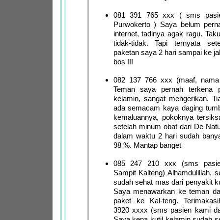
081 391 765 xxx ( sms pasie
Purwokerto ) Saya belum pernah
internet, tadinya agak ragu. Taku
tidak-tidak. Tapi ternyata sete
paketan saya 2 hari sampai ke ja
bos !!!
082 137 766 xxx (maaf, nama
Teman saya pernah terkena pe
kelamin, sangat mengerikan. Tia
ada semacam kaya daging tumb
kemaluannya, pokoknya tersiksa
setelah minum obat dari De Natu
dalam waktu 2 hari sudah bany
98 %. Mantap banget
085 247 210 xxx (sms pasie
Sampit Kalteng) Alhamdulillah, 
sudah sehat mas dari penyakit ku
Saya menawarkan ke teman da
paket ke Kal-teng. Terimaka
3920 xxxx (sms pasien kami dar
Saya kena kutil kelamin sudah s