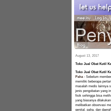
August 13, 2017
Toko Jual Obat Kutil 
Toko Jual Obat Kutil 
Paha
-
Sebelum memberik
memiliki beberapa pertan
masalah medis lainnya s
jenis pengobatan yang in
fisik sehingga bisa meli
yang biasanya dilakukan
melibatkan observasi me
genital, paha, dan daera