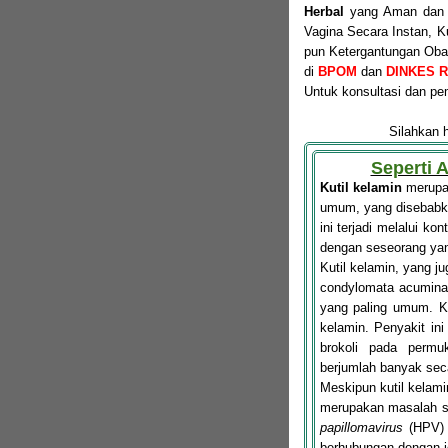
Herbal
yang Aman dan A
Vagina Secara Instan, K
pun Ketergantungan Obat.
di
BPOM
dan
DINKES RI
Untuk konsultasi dan 
Silahkan 
Seperti 
Kutil kelamin
merupak
umum, yang disebabk
ini terjadi melalui kon
dengan seseorang yang 
Kutil kelamin, yang j
condylomata acuminat
yang paling umum. Ku
kelamin. Penyakit ini 
brokoli pada permu
berjumlah banyak sec
Meskipun kutil kelamin
merupakan masalah s
papillomavirus
(HPV) d
berhubungan dengan je