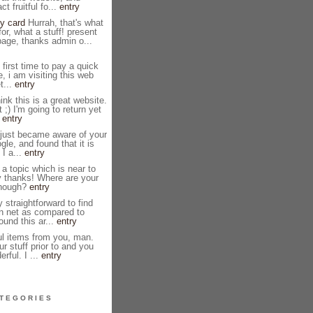
ct fruitful fo...
entry
y card
Hurrah, that's what
or, what a stuff! present
page, thanks admin o...
first time to pay a quick
e, i am visiting this web
t...
entry
ink this is a great website.
 ;) I'm going to return yet
.
entry
 just became aware of your
le, and found that it is
 I a...
entry
 a topic which is near to
y thanks! Where are your
though?
entry
y straightforward to find
n net as compared to
ound this ar...
entry
l items from you, man.
ur stuff prior to and you
rful. I ...
entry
TEGORIES