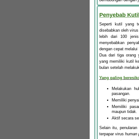
Penyebab Kuti
Seperti kutil yang 
disebabkan oleh viru
lebih dari 100 jen
menyebabkan penyaki
dengan cepat melalui 
Dua dari tiga orang
yang memiliki kutil k
bulan setelah melakuk
Yang paling beresiko
Melakukan hu
pasangan.
Memiliki penyak
Memiliki pasa
maupun tidak.
Aktif secara s
Selain itu, penularan
terpapar virus
human p