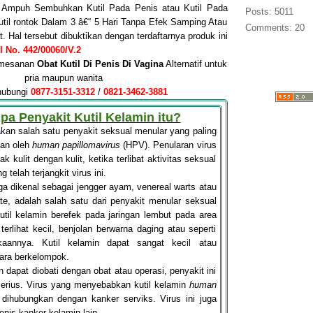
mpuh Sembuhkan Kutil Pada Penis atau Kutil Pada
Posts: 5011
util rontok Dalam 3 â€“ 5 Hari Tanpa Efek Samping Atau
Comments: 20
 Hal tersebut dibuktikan dengan terdaftarnya produk ini
 No. 442/00060/V.2
pemesanan
Obat Kutil Di Penis
Di Vagin
a
Alternatif untuk
pria maupun wanita
hubungi
0877-3151-3312
/
0821-3462-3881
Apa Penyakit Kutil Kelamin itu?
an salah satu penyakit seksual menular yang paling
an oleh
human papillomavirus
(HPV). Penularan virus
tak kulit dengan kulit, ketika terlibat aktivitas seksual
telah terjangkit virus ini.
uga dikenal sebagai jengger ayam, venereal warts atau
e, adalah salah satu dari penyakit menular seksual
til kelamin berefek pada jaringan lembut pada area
terlihat kecil, benjolan berwarna daging atau seperti
kaannya. Kutil kelamin dapat sangat kecil atau
ara berkelompok.
 dapat diobati dengan obat atau operasi, penyakit ini
erius. Virus yang menyebabkan kutil kelamin
human
ihubungkan dengan kanker serviks. Virus ini juga
nis kanker kelamin lain.