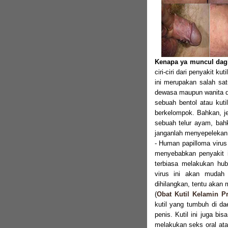
Kenapa ya muncul dagi
ciri-ciri dari penyakit k
ini merupakan salah sat
dewasa maupun wanita de
sebuah bentol atau kut
berkelompok. Bahkan, j
sebuah telur ayam, bahk
janganlah menyepelekan r
- Human papilloma virus
menyebabkan penyakit 
terbiasa melakukan hu
virus ini akan mudah 
dihilangkan, tentu akan 
(
Obat Kutil Kelamin Pr
kutil yang tumbuh di da
penis. Kutil ini juga b
melakukan seks oral at