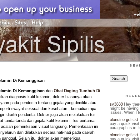
SEA
Kelamin Di Kemanggisan
Kelamin Di Kemanggisan
dan
Obat Daging Tumbuh Di
RECE
an diagnosis kutil kelamin, dokter biasanya akan
yaan pada penderita tentang gejala yang dimiliki atau
sv3888
Hey there
might be having 
eperti riwayat seksual dan kesehatan , kemudian apa
issues. When I l
gin dipilih penderita. Dokter juga akan melakukan tes
blondine gefickt
H
hat tanda-tanda dan gejala kutil kelamin. Tes pertama
pay a quick visit
 adalah pemeriksaan visual langsung. Pemeriksaan ini
paragraph is in fa
nyeluruh dan dilakukan secara hati-hati pada daerah
blondine gefickt
H
h panggul. Selain itu, dokter akan memeriksa
pay a quick visit