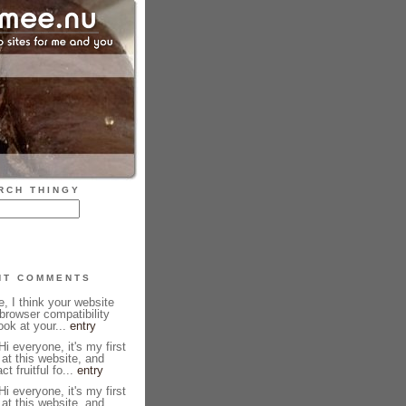
RCH THINGY
NT COMMENTS
, I think your website
browser compatibility
ook at your...
entry
i everyone, it's my first
 at this website, and
ct fruitful fo...
entry
i everyone, it's my first
 at this website, and