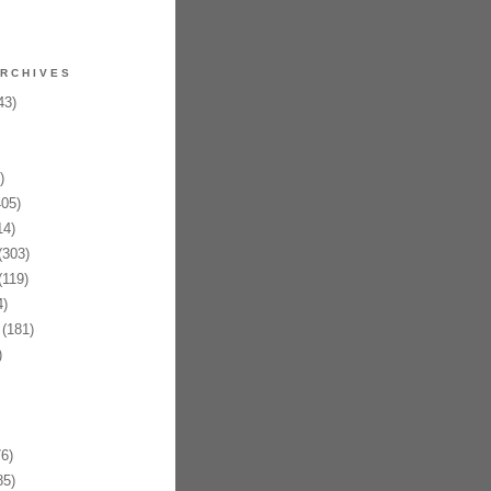
RCHIVES
43)
)
05)
14)
(303)
119)
)
(181)
)
6)
85)