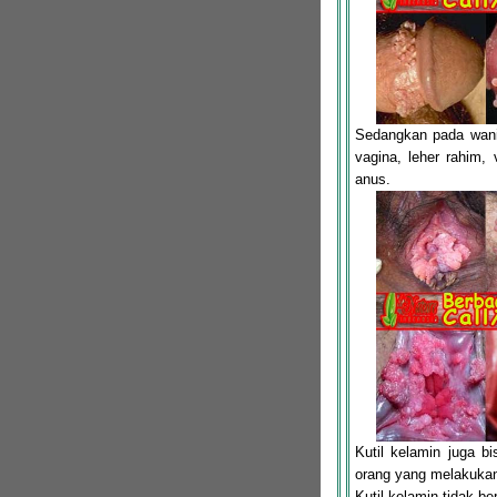
Sedangkan pada wanit
vagina, leher rahim, 
anus.
Kutil kelamin juga 
orang yang melakukan
Kutil kelamin tidak b