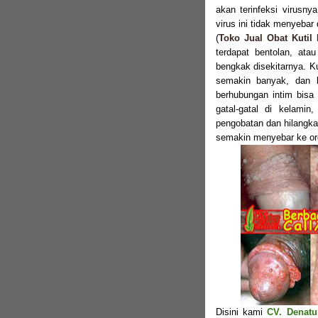
akan terinfeksi virusny
virus ini tidak menyeba
(
Toko Jual Obat Kutil
terdapat bentolan, ata
bengkak disekitarnya. K
semakin banyak, dan 
berhubungan intim bisa 
gatal-gatal di kelami
pengobatan dan hilangka
semakin menyebar ke org
Disini kami
CV. Denatu