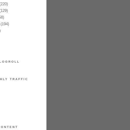
(220)
(129)
58)
(194)
)
LOGROLL
HLY TRAFFIC
CONTENT