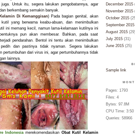
a juga. Untuk itu, segera lakukan pengobatannya, agar
December 2015
r dan berkembang semakin banyak.
November 2015
 Kelamin Di Kemanggisan
) Pada bagian genital, akan
October 2015
(2
u kutil yang berwarna keabu-abuan, dan menimbulkan
September 2015
util ini memang kecil, namun lama-kelamaan kutilnya ini
August 2015
(29
bentuknya pun akan membesar. Bahkan, pada saat
July 2015
(31)
terjadi pendarahan. Bentol ini tentu akan menimbulkan
June 2015
(25)
n, pedih dan pastinya tidak nyaman. Segera lakukan
n pertumbuhan dari virus ini, agar pertumbuhannya tidak
an lainnya.
B
Sample link
MONT
Pages: 1793
Files: 4
Bytes: 97.8M
CPU Time: 3:50
Queries: 58966
re Indonesia
merekomendasikan
Obat Kutil Kelamin