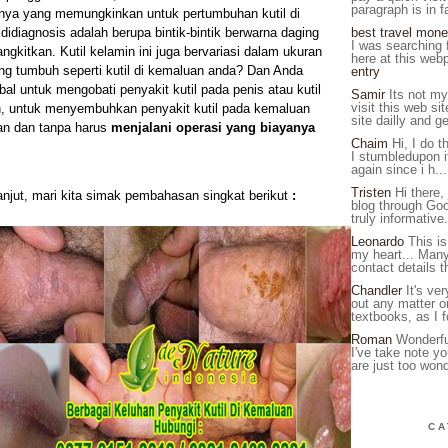
paragraph is in fa
inya yang memungkinkan untuk pertumbuhan kutil di
didiagnosis adalah berupa bintik-bintik berwarna daging
best travel mone
I was searching f
angkitkan. Kutil kelamin ini juga bervariasi dalam ukuran
here at this web
ng tumbuh seperti kutil di kemaluan anda? Dan Anda
entry
al untuk mengobati penyakit kutil pada penis atau kutil
Samir
Its not my 
visit this web sit
, untuk menyembuhkan penyakit kutil pada kemaluan
site dailly and ge
an dan tanpa harus
menjalani operasi yang biayanya
Chaim
Hi, I do th
I stumbledupon it
again since i h..
Tristen
Hi there,
anjut,
mari kita simak pembahasan singkat berikut
:
blog through Goog
truly informative.
Leonardo
This is
my heart... Man
contact details 
Chandler
It's ver
out any matter o
textbooks, as I f
Roman
Wonderfu
I've take note yo
are just too wonde
CA