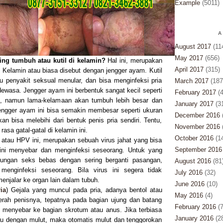
Example
(5011)
A
August 2017
(11
May 2017
(656)
ng tumbuh atau kutil di kelamin?
Hal ini, merupakan
April 2017
(315)
util Kelamin atau biasa disebut dengan jengger ayam. Kutil
u penyakit seksual menular, dan bisa menginfeksi pria
March 2017
(187
wasa. Jengger ayam ini berbentuk sangat kecil seperti
February 2017
(4
il, namun lama-kelamaan akan tumbuh lebih besar dan
January 2017
(3
engger ayam ini bisa semakin membesar seperti ukuran
December 2016
an bisa melebihi dari bentuk penis pria sendiri. Tentu,
November 2016
(
asa gatal-gatal di kelamin ini.
October 2016
(14
 atau HPV ini, merupakan sebuah virus jahat yang bisa
September 2016
ini menyebar dan menginfeksi seseorang. Untuk yang
bungan seks bebas dengan sering berganti pasangan,
August 2016
(81
menginfeksi seseorang. Bila virus ini segera tidak
July 2016
(32)
menjalar ke organ lain dalam tubuh.
June 2016
(10)
ia
) Gejala yang muncul pada pria, adanya bentol atau
May 2016
(4)
erah penisnya, tepatnya pada bagian ujung dan batang
February 2016
(7
isa menyebar ke bagian skrotum atau anus. Jika terbiasa
January 2016
(2
au dengan mulut, maka otomatis mulut dan tenggorokan