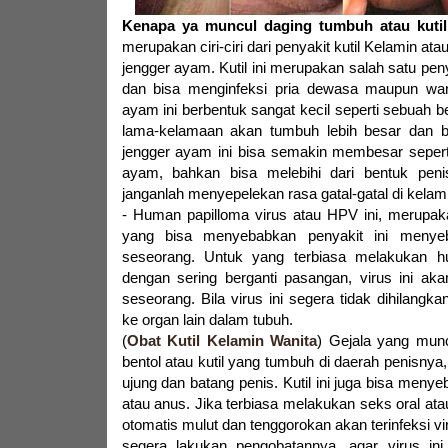
Kenapa ya muncul daging tumbuh atau kutil
merupakan ciri-ciri dari penyakit kutil Kelamin at
jengger ayam. Kutil ini merupakan salah satu pen
dan bisa menginfeksi pria dewasa maupun wan
ayam ini berbentuk sangat kecil seperti sebuah be
lama-kelamaan akan tumbuh lebih besar dan b
jengger ayam ini bisa semakin membesar sepert
ayam, bahkan bisa melebihi dari bentuk penis 
janganlah menyepelekan rasa gatal-gatal di kelamin
- Human papilloma virus atau HPV ini, merupak
yang bisa menyebabkan penyakit ini menye
seseorang. Untuk yang terbiasa melakukan 
dengan sering berganti pasangan, virus ini ak
seseorang. Bila virus ini segera tidak dihilangka
ke organ lain dalam tubuh.
(
Obat Kutil Kelamin Wanita
) Gejala yang munc
bentol atau kutil yang tumbuh di daerah penisnya
ujung dan batang penis. Kutil ini juga bisa meny
atau anus. Jika terbiasa melakukan seks oral at
otomatis mulut dan tenggorokan akan terinfeksi vir
segera lakukan pengobatannya, agar virus in