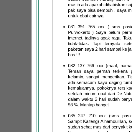
masih ada apakah dihabiskan saja
pak saya bisa sembuh , saya m
untuk obat cairnya
081 391 765 xxx ( sms pasie
Purwokerto ) Saya belum pernah
internet, tadinya agak ragu. Taku
tidak-tidak. Tapi ternyata sete
paketan saya 2 hari sampai ke ja
bos !!!
082 137 766 xxx (maaf, nama
Teman saya pernah terkena pe
kelamin, sangat mengerikan. Tia
ada semacam kaya daging tumb
kemaluannya, pokoknya tersiksa
setelah minum obat dari De Natu
dalam waktu 2 hari sudah bany
98 %. Mantap banget
085 247 210 xxx (sms pasie
Sampit Kalteng) Alhamdulillah, 
sudah sehat mas dari penyakit ku