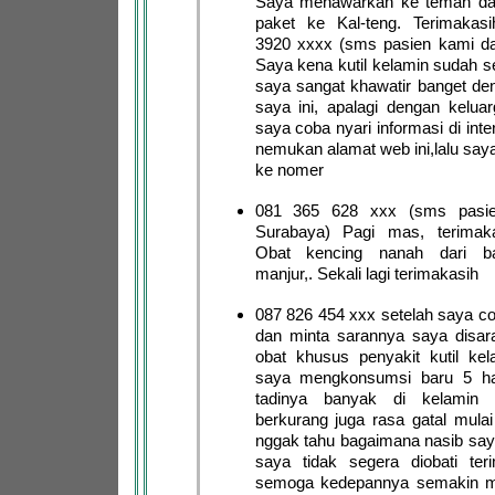
Saya menawarkan ke teman da
paket ke Kal-teng. Terimaka
3920 xxxx (sms pasien kami dar
Saya kena kutil kelamin sudah s
saya sangat khawatir banget de
saya ini, apalagi dengan keluar
saya coba nyari informasi di int
nemukan alamat web ini,lalu say
ke nomer
081 365 628 xxx (sms pasie
Surabaya) Pagi mas, terimak
Obat kencing nanah dari b
manjur,. Sekali lagi terimakasih
087 826 454 xxx setelah saya co
dan minta sarannya saya disa
obat khusus penyakit kutil kel
saya mengkonsumsi baru 5 har
tadinya banyak di kelamin
berkurang juga rasa gatal mulai
nggak tahu bagaimana nasib sa
saya tidak segera diobati ter
semoga kedepannya semakin m