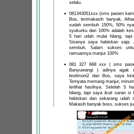
selalu.
081343051xxx (sms pasien kami
Bos, terimakasih banyak, Alha
sudah sembuh 150%, 50% nya 
syukurku dan 100% adalah ke
5 hari udah mulai hilang, tapi
Sisanya saya habiskan saja. A
sembuh. Salam sukses untu
ramuannya manjur 100%
081 327 668 xxx ( sms pasie
Banyuwangi ) adinya agak 
testimoni2 dari Bos, saya kira
Ternyata memang manjur, minum
terlihat hasilnya. Setelah 5 h
hilang, tapi saya ikuti saran si
habiskan dan sekarang udah s
Makasih banyak boss, sukses ju