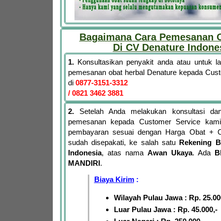
Bagaimana Cara Pemesanan O
Di CV Denature Indone
1.
Konsultasikan penyakit anda atau untuk 
pemesanan obat herbal Denature kepada Cus
di
0877-3151-3312
/ 0821 3462 3881
2.
Setelah Anda melakukan konsultasi dan
pemesanan kepada Customer Service kami,
pembayaran sesuai dengan Harga Obat + 
sudah disepakati, ke salah satu
Rekening B
Indonesia
, atas nama
Awan Ukaya
. Ada
B
MANDIRI
.
Biaya Kirim
:
Wilayah Pulau Jawa : Rp. 25.00
Luar Pulau Jawa : Rp. 45.000,-