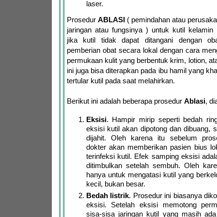
laser.
Prosedur
ABLASI
( pemindahan atau perusaka
jaringan atau fungsinya ) untuk kutil kelamin
jika kutil tidak dapat ditangani dengan oba
pemberian obat secara lokal dengan cara men
permukaan kulit yang berbentuk krim, lotion, at
ini juga bisa diterapkan pada ibu hamil yang kh
tertular kutil pada saat melahirkan.
Berikut ini adalah beberapa prosedur
Ablasi
, d
Eksisi
. Hampir mirip seperti bedah rin
eksisi kutil akan dipotong dan dibuang, se
dijahit. Oleh karena itu sebelum prose
dokter akan memberikan pasien bius lo
terinfeksi kutil. Efek samping eksisi ad
ditimbulkan setelah sembuh. Oleh karen
hanya untuk mengatasi kutil yang berke
kecil, bukan besar.
Bedah listrik
. Prosedur ini biasanya di
eksisi. Setelah eksisi memotong perm
sisa-sisa jaringan kutil yang masih ad