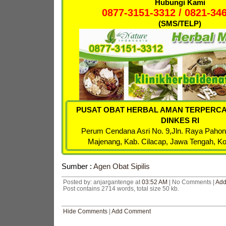
Hubungi Kami
0877-3151-3312 / 0821-34
(SMS/TELP)
PUSAT OBAT HERBAL AMAN TERPERCA
DINKES RI
Perum Cendana Asri No. 9,
Jln. Raya Pahon
Majenang, Kab. Cilacap, Jawa Tengah, K
Sumber :
Agen Obat Sipilis
Posted by: anjargantenge at
03:52 AM
| No Comments |
Add
Post contains 2714 words, total size 50 kb.
Hide Comments
|
Add Comment