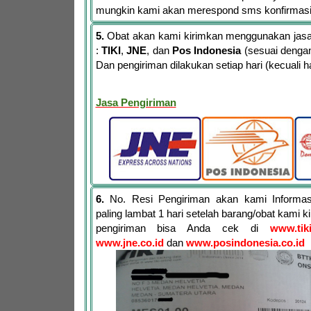
mungkin kami akan merespond sms konfirmas
5.
Obat akan kami kirimkan menggunakan jasa 
:
TIKI
,
JNE
, dan
Pos Indonesia
(sesuai dengan
Dan pengiriman dilakukan setiap hari (kecuali har
Jasa Pengiriman
6.
No. Resi Pengiriman akan kami Informa
paling lambat 1 hari setelah barang/obat kami 
pengiriman bisa Anda cek di
www.tik
www.jne.co.id
dan
www.posindonesia.co.id