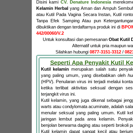
Disini kami
CV. Denature Indonesia
merekome
Kelamin Herbal
yang Aman dan Ampuh Sembuhk
atau Kutil Pada Vagina Secara Instan, Kutil ron
Tanpa Efek Samping Atau pun Ketergantungan
dibuktikan dengan terdaftarnya produk ini di
BPO
442/00060/V.2
Untuk konsultasi dan pemesanan
Obat Kutil 
Alternatif untuk pria maupun wa
Silahkan hubungi
0877-3151-3312
/
082
Seperti Apa Penyakit Kutil K
Kutil kelamin
merupakan salah satu penyaki
yang paling umum, yang disebabkan oleh
hu
(HPV). Penularan virus ini terjadi melalui konta
ketika terlibat aktivitas seksual dengan se
terjangkit virus ini.
Kutil kelamin, yang juga dikenal sebagai jen
warts atau condylomata acuminate, adalah salah
menular seksual yang paling umum. Kutil ke
jaringan lembut pada area kelamin. Penyakit 
benjolan berwarna daging atau seperti brokoli
Kutil kelamin dapat sangat kecil atau berju