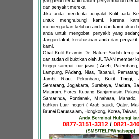
yang telah terbantu dalam penyembuhan berb
dan penyakit mereka.
Jika anda menderita penyakit Kutil pada Ke
untuk menghubungi kami, karena kam
mendengarkan keluhan anda dan kami akan 
anda untuk mengobati penyakit yang sedang
Jangan takut, kerahasiaan anda dan penyakit
kami.
Obat Kutil Kelamin De Nature Sudah teruji
dan sudah di buktikan oleh JUTAAN member ka
hingga sampai luar jawa ( Aceh, Palembang,
Lampung, PAdang, Nias, Tapanuli, Pematang 
Jambi, Riau, Pekanbaru, Bukit Tinggi, 
Semarang, Jogjakarta, Surabaya, Madura, Ba
Mataram, Flores, Kupang, Banjarmasin, Palang
Samarinda, Pontianak, Minahasa, Manado,
bahkan Luar negeri ( Arab saudi, Qatar, Mala
Brunei Darussalam, Hongkong, Korea, Taiwan, S
Anda Berminat Hubungi ka
0877-3151-3312
/
0821-346
(SMS/TELP/Whatsapp)