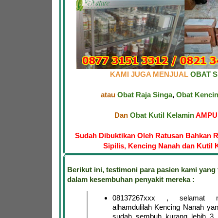
KAMI JUGA MENJUAL
OBAT SI
atau
Obat Raja Singa
,
Obat Kenci
Dan
Obat Kutil Kelamin
AMPUH
Sudah Dibuktikan Oleh Ratusan Bahkan R
Sipilis, Kencing Nanah dan Kutil 
Berikut ini, testimoni para pasien kami yang 
dalam kesembuhan penyakit mereka :
08137267xxx , selamat 
alhamdulilah Kencing Nanah ya
sudah sembuh kurang lebih 3 h