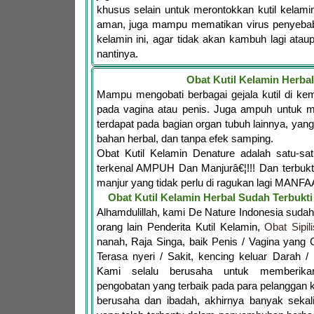
khusus selain untuk merontokkan kutil kelam
aman, juga mampu mematikan virus penyebab d
kelamin ini, agar tidak akan kambuh lagi ata
nantinya.
Obat Kutil Kelamin Herbal
Mampu mengobati berbagai gejala kutil di ke
pada vagina atau penis. Juga ampuh untuk me
terdapat pada bagian organ tubuh lainnya, yang
bahan herbal, dan tanpa efek samping.
Obat Kutil Kelamin Denature adalah satu-s
terkenal AMPUH Dan Manjurâ€¦!!! Dan terbukt
manjur yang tidak perlu di ragukan lagi MANFA
Obat Kutil Kelamin Herbal Sudah Terbuk
Alhamdulillah, kami De Nature Indonesia sud
orang lain Penderita Kutil Kelamin,
Obat Sipili
nanah, Raja Singa, baik Penis / Vagina yang G
Terasa nyeri / Sakit, kencing keluar Darah /
Kami selalu berusaha untuk memberika
pengobatan yang terbaik pada para pelanggan 
berusaha dan ibadah, akhirnya banyak sekal