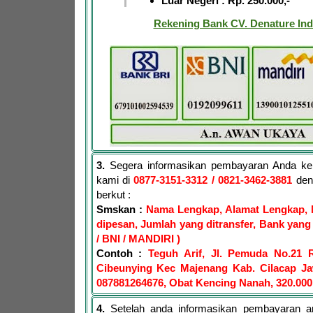
Luar Negeri : Rp. 250.000,-
Rekening Bank CV. Denature Ind
3.
Segera informasikan pembayaran Anda ke
kami di
0877-3151-3312
/ 0821-3462-3881
den
berkut :
Smskan :
Nama Lengkap, Alamat Lengkap, 
dipesan, Jumlah yang ditransfer, Bank yang 
/ BNI / MANDIRI )
Contoh :
Teguh Arif, Jl. Pemuda No.21 
Cibeunying Kec Majenang Kab. Cilacap J
087881264676, Obat Kencing Nanah, 320.000
4.
Setelah anda informasikan pembayaran a